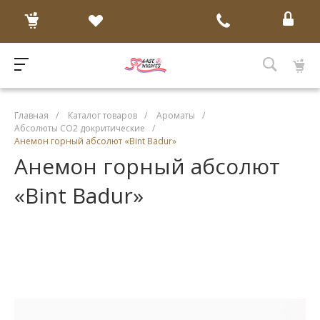
Главная
/
Каталог товаров
/
Ароматы
/
Абсолюты CO2 докритические
/
Анемон горный абсолют «Bint Badur»
Анемон горный абсолют
«Bint Badur»