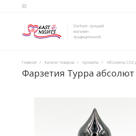
Derham- лучший
магазин
традиционной
сирийской косметики
Главная
/
Каталог товаров
/
Ароматы
/
Абсолюты CO2 
Фарзетия Турра абсолют