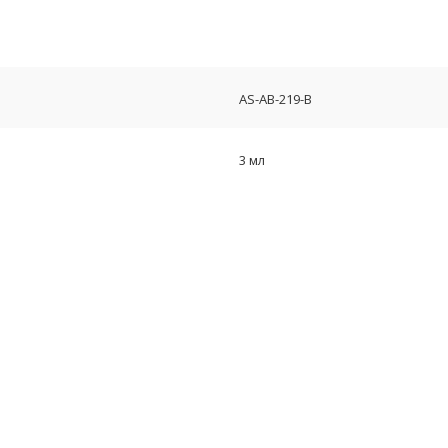
AS-AB-219-B
3 мл