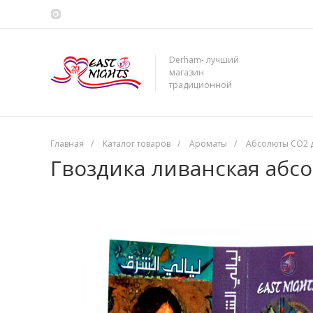
Derham- лучший
магазин
традиционной
сирийской косметики
Главная
/
Каталог товаров
/
Ароматы
/
Абсолюты CO2 
Гвоздика ливанская абс