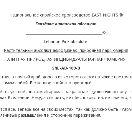
Национальное сирийское производство EAST NIGHTS ®
Гвоздика ливанская абсолют
___________________________________________©
Lebanon Pink absolute
Растительный абсолют афродизиак- природная парфюмерия
ЭЛИТНАЯ ПРИРОДНАЯ ИНДИВИДУАЛЬНАЯ ПАРФЮМЕРИЯ
ShL-AB-189-B
твие в пряный край, дорога из которого лежит в яркие цветочн
ли самим собой. Бесценное свойство природы!
йте.. уютный, знакомый аромат затрагивает душевную основу - 
лах Вселенной. Некуда спешить, нет беспокойства, нет ничего, 
ся все. Теперь все на своих местах, так как должно быть - гар
вязчивые размышления и сторонние переживания.