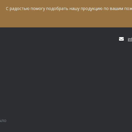
С радостью помогу подобрать нашу продукцию по вашим по
i
ыло