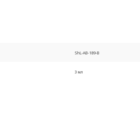
ShL-AB-189-B
3 мл