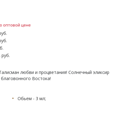
о оптовой цене
руб.
руб.
б.
 руб.
Талисман любви и процветания! Солнечный эликсир
 благовонного Востока!
Обьем - 3 мл;