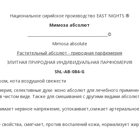
Национальное сирийское производство EAST NIGHTS ®
Мимоза абсолют
___________________________________________©
Mimosa absolute
Растительный абсолют - природная парфюмерия
ЭЛИТНАЯ ПРИРОДНАЯ ИНДИВИДУАЛЬНАЯ ПАРФЮМЕРИЯ
ShL-AB-084-G
фом, нота воздушной свежести
ерия, селективные духи- моно абсолют для лечебного примене
 в чистом виде. Также для смешивания с другими видами абсолют
нимает нервное напряжение, успокаивает,снижает артериальное
свойства, смягчает, против воспалений кожи, нормализует жирн