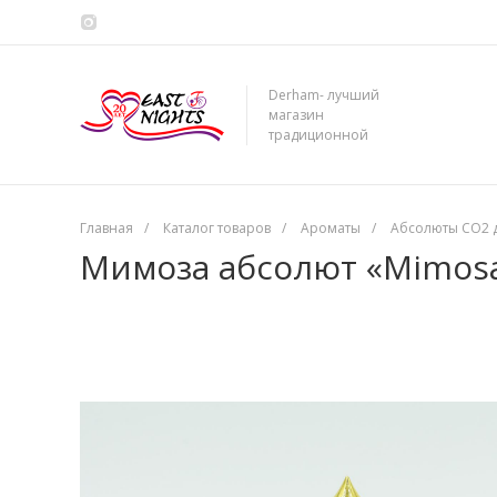
Derham- лучший
магазин
традиционной
сирийской косметики
Главная
/
Каталог товаров
/
Ароматы
/
Абсолюты CO2 
Мимоза абсолют «Mimosa