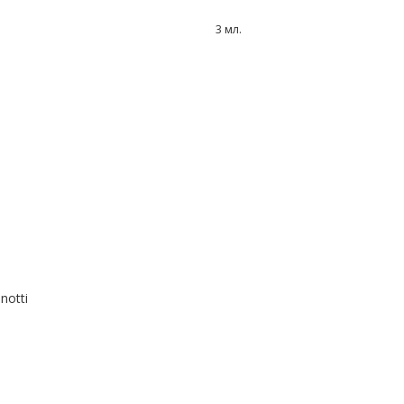
3 мл.
notti