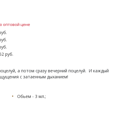
о оптовой цене
руб.
руб.
руб.
52 руб.
поцелуй, а потом сразу вечерний поцелуй. И каждый
 Ощущения с затаенным дыханием!
Обьем - 3 мл.;