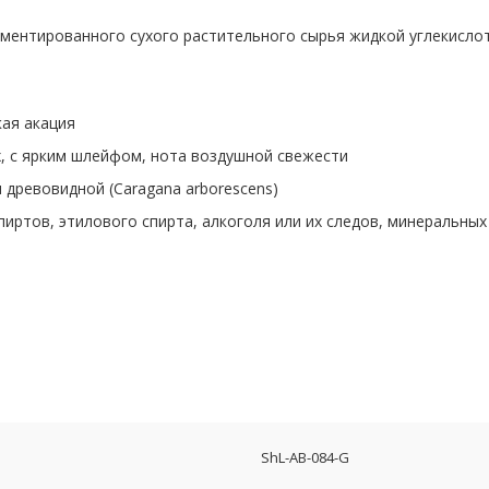
ментированного сухого растительного сырья жидкой углекислот
ая акация
, с ярким шлейфом, нота воздушной свежести
 древовидной (Caragana arborescens)
пиртов, этилового спирта, алкоголя или их следов, минеральных
ShL-AB-084-G