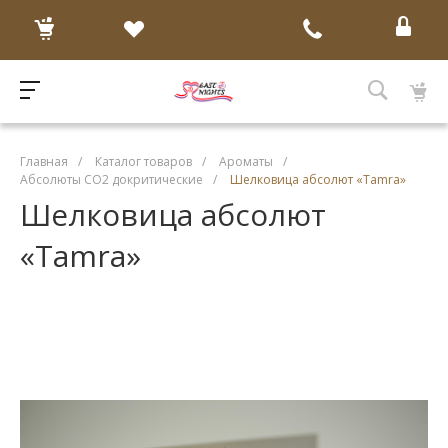
Главная
/
Каталог товаров
/
Ароматы
/
Абсолюты CO2 докритические
/
Шелковица абсолют «Тamra»
Шелковица абсолют
«Тamra»