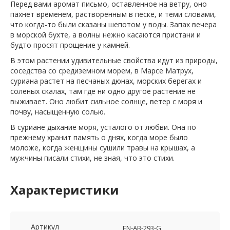
Перед вами аромат письмо, оставленное на ветру, оно
пахнет временем, растворенным в песке, и теми словами,
что когда-то были сказаны шепотом у воды. Запах вечера
в морской бухте, а волны нежно касаются пристани и
будто просят прощение у камней.
В этом растении удивительные свойства идут из природы,
соседства со средиземном морем, в Марсе Матрух,
суриана растет на песчаных дюнах, морских берегах и
соленых скалах, там где ни одно другое растение не
выживает. Оно любит сильное солнце, ветер с моря и
почву, насыщенную солью.
В суриане дыхание моря, усталого от любви. Она по
прежнему хранит память о днях, когда море было
моложе, когда женщины сушили травы на крышах, а
мужчины писали стихи, не зная, что это стихи.
Характеристики
Артикул
EN-AB-293-G