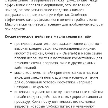
Отшелушивает и выравнивает кожу, улучшая цвет лица,
эффективно борется с морщинами, это настоящее
природное омолаживающее средство. Снимает
раздражение после эпиляции и бритья. Особенно
эффективно как профилактика и лечение грибка стопы.
Масло также является спасением для проблемных волос и
при перхоти.
Косметическое действие масла семян папайи:
противовоспалительное и заживляющее средство -
высокая концентрация полинасыщенных жирных
кислот (таких как, Омега-9 и Омега-6) в масле семян
папайи используется в восточной косметологии для
лечения экземы, псориаза, акне и других кожных
заболеваний.
масло косточек папайи применяется как в чистом
виде, для смешивания с другими маслами, а также
для обогащения готовой косметики, например
натуральных кремов.
интенсивно увлажняет кожу. Эксклюзивные свойства
папайи сходны с действием самых дорогих салонных
процедур. Коже поступает множество полезных
веществ, которые глубоко питают и увлажняют.