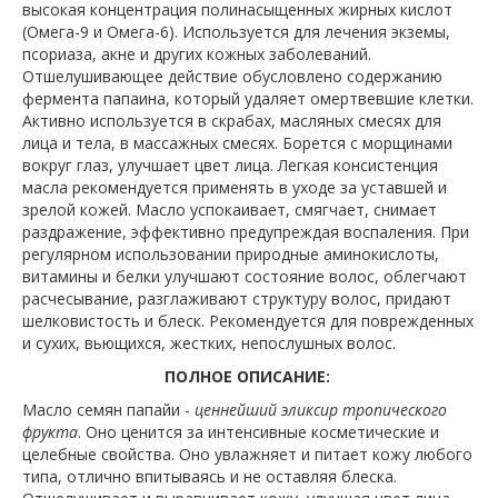
высокая концентрация полинасыщенных жирных кислот
(Омега-9 и Омега-6). Используется для лечения экземы,
псориаза, акне и других кожных заболеваний.
Отшелушивающее действие обусловлено содержанию
фермента папаина, который удаляет омертвевшие клетки.
Активно используется в скрабах, масляных смесях для
лица и тела, в массажных смесях. Борется с морщинами
вокруг глаз, улучшает цвет лица. Легкая консистенция
масла рекомендуется применять в уходе за уставшей и
зрелой кожей. Масло успокаивает, смягчает, снимает
раздражение, эффективно предупреждая воспаления. При
регулярном использовании природные аминокислоты,
витамины и белки улучшают состояние волос, облегчают
расчесывание, разглаживают структуру волос, придают
шелковистость и блеск. Рекомендуется для поврежденных
и сухих, вьющихся, жестких, непослушных волос.
ПОЛНОЕ ОПИСАНИЕ:
Масло семян папайи -
ценнейший эликсир тропического
фрукт
а
. Оно ценится за интенсивные косметические и
целебные свойства. Оно увлажняет и питает кожу любого
типа, отлично впитываясь и не оставляя блеска.