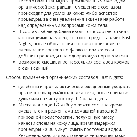
абсолютами East Nights произведенными методом
органической экстракции . Смешение с составом
происходит для усиления каких -либо аспектов
процедуры, за счет увеличения акцента на работе
над определенными вопросами кожи тела.
В состав любые добавки вводятся в соответствии с
инструкциями на масла, которые предоставляет East
Nights, после обогащения состава производится
смешивание состава во флаконе или же если
добавка происходит на одноразовую порцию масла.
Возможно смешивание нескольких составов кремов
в один единый.
Способ применения органических составов East Nights:
целебный и профилактический ежедневный уход: как
органический крем/лосьон для тела, после принятия
души/ или на чистую кожу, 1-2 раза в день.
Маска для лица: 1-2 чайную ложки состава крема
смешать с ингредиентами домашней народной
природной косметологии , полученную массу
нанести слоем на кожу лица, время выдержки
процедуры 20-30 минут, смыть проточной водой.
Рекомендовано для воспаленной увядающей кожи