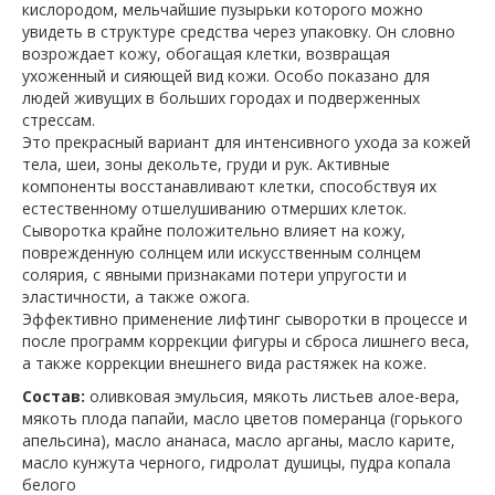
кислородом, мельчайшие пузырьки которого можно
увидеть в структуре средства через упаковку. Он словно
возрождает кожу, обогащая клетки, возвращая
ухоженный и сияющей вид кожи. Особо показано для
людей живущих в больших городах и подверженных
стрессам.
Это прекрасный вариант для интенсивного ухода за кожей
тела, шеи, зоны декольте, груди и рук. Активные
компоненты восстанавливают клетки, способствуя их
естественному отшелушиванию отмерших клеток.
Сыворотка крайне положительно влияет на кожу,
поврежденную солнцем или искусственным солнцем
солярия, с явными признаками потери упругости и
эластичности, а также ожога.
Эффективно применение лифтинг сыворотки в процессе и
после программ коррекции фигуры и сброса лишнего веса,
а также коррекции внешнего вида растяжек на коже.
Состав:
оливковая эмульсия, мякоть листьев алое-вера,
мякоть плода папайи, масло цветов померанца (горького
апельсина), масло ананаса, масло арганы, масло карите,
масло кунжута черного, гидролат душицы, пудра копала
белого