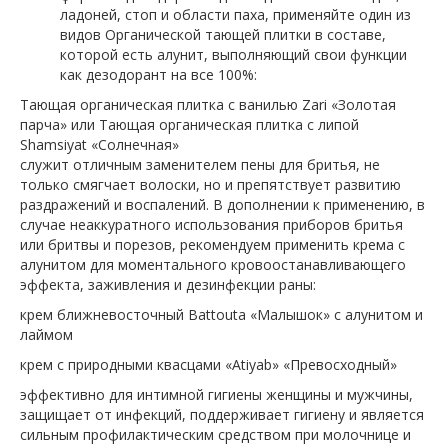
ладоней, стоп и области паха, применяйте один из
видов Органической тающей плитки в составе,
которой есть алунит, выполняющий свои функции
как дезодорант на все 100%:
Тающая органическая плитка с ванилью Zari «Золотая
парча» или Тающая органическая плитка с липой
Shamsiyat «Солнечная»
служит отличным заменителем пены для бритья, не
только смягчает волоски, но и препятствует развитию
раздражений и воспалений. В дополнении к применению, в
случае неаккуратного использования приборов бритья
или бритвы и порезов, рекомендуем применить крема с
алунитом для моментального кровоостанавливающего
эффекта, заживления и дезинфекции раны:
крем ближневосточный Battouta «Малышок» с алунитом и
лаймом
крем с природными квасцами «Atiyab» «Превосходный»
эффективно для интимной гигиены женщины и мужчины,
защищает от инфекций, поддерживает гигиену и является
сильным профилактическим средством при молочнице и