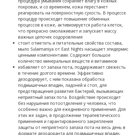
процедура умывания сохраняет влагу в кожных
покровах, и со временем, кожа перестанет
реагировать на поверхностную сухость. В процессе
процедур происходит повышение обменных
процессов в коже, активизируется работа клеток,
что прекрасно омолаживает и запускает массу
важных цепочек оздоровления
стоит отметить и питательные свойства состава,
мыло Sulaimaniya от East Nights насыщает эпидермис
ценными компонентами. Содержит большое
количество минеральных веществ и витаминов
избавляет от запаха пота, поддерживает свежесть
в течение долгого времени. Эффективно
дезодорирует, с ним показана обработка
подмышечных впадин, ладоней и стоп, для
предотвращения развития бактерий, вызывающих
неприятный запах пота. Воздействие происходит
без нарушения потоотделения у человека, что
особенно важно для ежедневного применения. Для
этих же задач, в продолжении терапевтического
применения и гарантированного закрепления
защиты от неприятного запаха пота на весь день в
формате дезодоранта для подмышечных впадин,