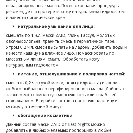
нерафинированные масла. После окончания процедуры
рекомендуется протереть кожу натуральным гидролатом
и нанести органический крем.
натуральное умывание для лица:
смешать по 1 ч.л. маски ZAID, глины Гассул, молотых
овсяных хлопьев. Хранить смесь в герметичной таре.
Утром 0,2 ч.л. смеси высыпать на ладонь, добавить воды и
нанести кашицу на влажное лицо. Помассировать по
массажным линиям, смыть. Обработать кожу
натуральным гидролатом.
питание, отшелушивание и полировка ногтей:
смешать 0,2 ч.л сухой маски, воды (гидролата) и капли
любого выбранного нерафинированного масла. Добавьте
также мелко помолотую морскую соль или скраб с её
содержанием. Втирайте состав в ногтевую пластину и
кутикулу в течение 3 минут.
обогащение косметики:
Данный состав маски ZAID от East Nights можно
добавлять в любых желаемых пропорциях в любые