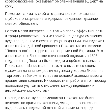
кровоснабжение, оказывает омолаживающий эффект на
кожу.
Помогает снимать слой отмерших клеток, оказывая
глубокое очищение на эпидермис, открывает дыхание
клеток, обновляет.
Состав маски интересен не только своей эффективность
и традиционностью, но и историей! Рецептура смешения
пудр терна, аниса и семян огурца по данным принадлежит
известной индейской принцессы Покахонтас из племени
"Повхатанов" на территории современной Виргинии. Это
известная особа королевских кровей родилась в 1595
году, ее отец Похатан был вождем индейского племени
Повхатанов. Известна она тем, что вместе со своим
мужем англичанином достигла успеха у короля Якова I на
торговлю табаком- в то время основой экономического
процветания колонии. Их совместная работа в тот период
позволила улучшить отношения между индейцами и
английскими колонистами.
По свидетельству современников Покахонтас была
невероятно красивая женщина, умна, очаровательна,
выделялась горделивой осанкой и знаменита среди