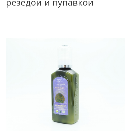
резедой и пупавкой