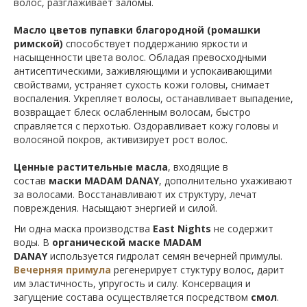
волос, разглаживает заломы.
Масло цветов пупавки благородной (ромашки
римской)
способствует поддержанию яркости и
насыщенности цвета волос. Обладая превосходными
антисептическими, заживляющими и успокаивающими
свойствами, устраняет сухость кожи головы, снимает
воспаления. Укрепляет волосы, останавливает выпадение,
возвращает блеск ослабленным волосам, быстро
справляется с перхотью. Оздоравливает кожу головы и
волосяной покров, активизирует рост волос.
Ценные растительные масла
, входящие в
состав
маски MADAM DANAY
, дополнительно ухаживают
за волосами. Восстанавливают их структуру, лечат
повреждения. Насыщают энергией и силой.
Ни одна маска производства
East Nights
не содержит
воды. В
органической маске
MADAM
DANAY
используется гидролат семян вечерней примулы.
В
ечерняя примула
регенерирует стуктуру волос, дарит
им эластичность, упругость и силу. Консервация и
загущение состава осуществляется посредством
смол
.