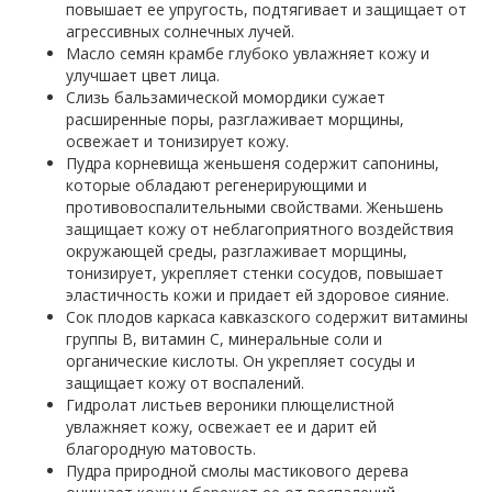
повышает ее упругость, подтягивает и защищает от
агрессивных солнечных лучей.
Масло семян крамбе глубоко увлажняет кожу и
улучшает цвет лица.
Слизь бальзамической момордики сужает
расширенные поры, разглаживает морщины,
освежает и тонизирует кожу.
Пудра корневища женьшеня содержит сапонины,
которые обладают регенерирующими и
противовоспалительными свойствами. Женьшень
защищает кожу от неблагоприятного воздействия
окружающей среды, разглаживает морщины,
тонизирует, укрепляет стенки сосудов, повышает
эластичность кожи и придает ей здоровое сияние.
Сок плодов каркаса кавказского содержит витамины
группы В, витамин С, минеральные соли и
органические кислоты. Он укрепляет сосуды и
защищает кожу от воспалений.
Гидролат листьев вероники плющелистной
увлажняет кожу, освежает ее и дарит ей
благородную матовость.
Пудра природной смолы мастикового дерева