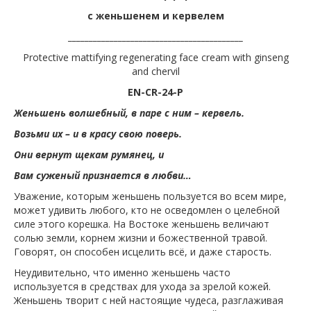
с женьшенем и кервелем
__________________________________________
Protective mattifying regenerating face cream with ginseng
and chervil
EN
-
CR
-24-P
Женьшень волшебный, в паре с ним – кервель.
Возьми их – и в красу свою поверь.
Они вернут щекам румянец, и
Вам суженый признается в любви…
Уважение, которым женьшень пользуется во всем мире,
может удивить любого, кто не осведомлен о целебной
силе этого корешка. На Востоке женьшень величают
солью земли, корнем жизни и божественной травой.
Говорят, он способен исцелить всё, и даже старость.
Неудивительно, что именно женьшень часто
используется в средствах для ухода за зрелой кожей.
Женьшень творит с ней настоящие чудеса, разглаживая