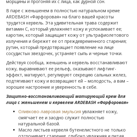
морщины и прогоняя их с лица, как дурной сон.
В паре с женьшенем в полностью натуральном креме
ARDEBASH «Фарфоровая» на благо вашей красоты
трудится кервель. Эта удивительная трава содержит
витамин С, который увлажняет кожу и успокаивает ее;
каротин, который защищает кожу от ультрафиолетового
излучения и бережет ее от преждевременного старения;
рутин, который предотвращает появление на лице
сосудистых звездочек, устраняет сыпь и черные точки.
Действуя сообща, женьшень и кервель восстанавливают
кожу, выравнивают ее рельеф, оказывают лифтинг-
эффект, матируют, регулируют секрецию сальных желез,
подтягивают кожу и возвращают ей – молодость, а вам –
хорошее настроение и уверенность в себе.
Защитно-восстанавливающий матирующий крем для
лица с женьшенем и кервелем
ARDEBASH
«Фарфоровая»
Оливково-лавровая эмульсия
увлажняет кожу,
смягчает ее и заодно служит полностью
натуральной базой.
Масло листьев кервеля бутенелистного не только
отсрочивает старение, глубоко увлажняя и питая