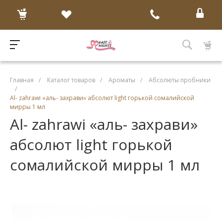
Главная
/
Каталог товаров
/
Ароматы
/
Абсолюты пробники
/
Al- zahrawi «аль- захрави» абсолют light горькой сомалийской
мирры 1 мл
Al- zahrawi «аль- захрави»
абсолют light горькой
сомалийской мирры 1 мл