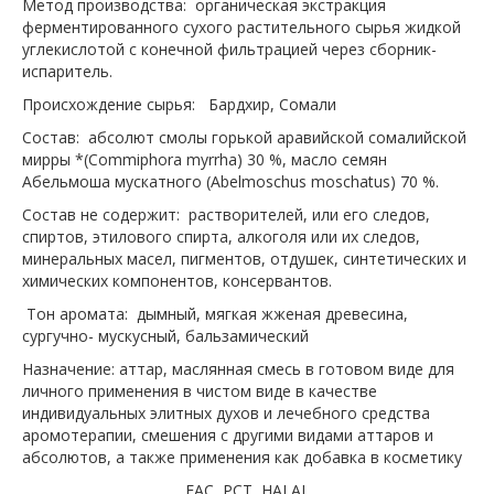
Метод производства: органическая экстракция
ферментированного сухого растительного сырья жидкой
углекислотой с конечной фильтрацией через сборник-
испаритель.
Происхождение сырья: Бардхир, Сомали
Состав: абсолют смолы горькой аравийской сомалийской
мирры *(Commiphora myrrha) 30 %, масло семян
Абельмоша мускатного (Abelmoschus moschatus) 70 %.
Состав не содержит: растворителей, или его следов,
спиртов, этилового спирта, алкоголя или их следов,
минеральных масел, пигментов, отдушек, синтетических и
химических компонентов, консервантов.
Тон аромата: дымный, мягкая жженая древесина,
сургучно- мускусный, бальзамический
Назначение: аттар, маслянная смесь в готовом виде для
личного применения в чистом виде в качестве
индивидуальных элитных духов и лечебного средства
аромотерапии, смешения с другими видами аттаров и
абсолютов, а также применения как добавка в косметику
ЕАС РСТ HALAL