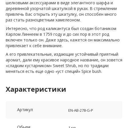
шелковыми аксессуарами в виде элегантного шарфа и
деревянной узорчатой шкатулкой в руках. В стремлении
привлечь Вас открыть эту шкатулку, он способен много
раз стать разноцветным хамелеоном.
Интересно, что род каликантуса был создан ботаником
Карлом Линнеем в 1759 году и до сих пор в этот род
включен только он. Даже здесь, кажется он максимально
привлекает к себе внимание.
А его привлекательные, издающие устойчивый приятный
аромат, дали ему красивое народное название, он зовется
«сладким кустарником» Sweet Shrub, но по традиции
меняться есть еще одно «уст специй» Spice bush.
Характеристики
Артикул
EN-AB-278-G-P
Обьем
1 мл