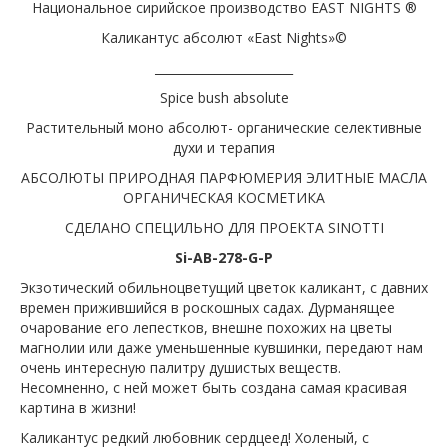
Национальное сирийское производство EAST NIGHTS ®
Каликантус абсолют «East Nights»©
_______________________
Spice bush absolute
Растительный моно абсолют- органические селективные
духи и терапия
АБСОЛЮТЫ ПРИРОДНАЯ ПАРФЮМЕРИЯ ЭЛИТНЫЕ МАСЛА
ОРГАНИЧЕСКАЯ КОСМЕТИКА
СДЕЛАНО СПЕЦИЛЬНО ДЛЯ ПРОЕКТА SINOTTI
Si-AB-278-G-P
Экзотический обильноцветущий цветок каликант, с давних
времен прижившийся в роскошных садах. Дурманящее
очарование его лепестков, внешне похожих на цветы
магнолии или даже уменьшенные кувшинки, передают нам
очень интересную палитру душистых веществ.
Несомненно, с ней может быть создана самая красивая
картина в жизни!
Каликантус редкий любовник сердцеед! Холеный, с