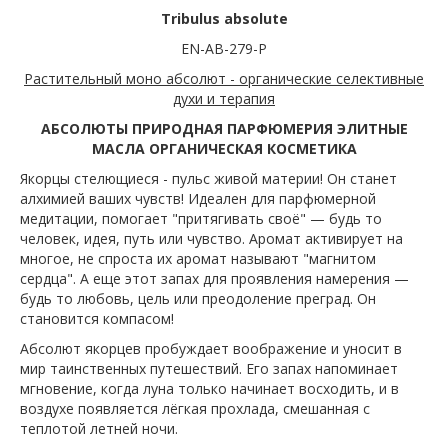
Tribulus absolute
EN-AB-279-P
Растительный моно абсолют - органические селективные
духи и терапия
АБСОЛЮТЫ ПРИРОДНАЯ ПАРФЮМЕРИЯ ЭЛИТНЫЕ
МАСЛА ОРГАНИЧЕСКАЯ КОСМЕТИКА
Якорцы стелющиеся - пульс живой материи! Он станет
алхимией ваших чувств! Идеален для парфюмерной
медитации, помогает "притягивать своё" — будь то
человек, идея, путь или чувство. Аромат активирует на
многое, не спроста их аромат называют "магнитом
сердца". А еще этот запах для проявления намерения —
будь то любовь, цель или преодоление преград. Он
становится компасом!
Абсолют якорцев пробуждает воображение и уносит в
мир таинственных путешествий. Его запах напоминает
мгновение, когда луна только начинает восходить, и в
воздухе появляется лёгкая прохлада, смешанная с
теплотой летней ночи.