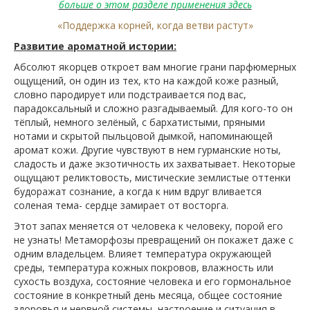
больше о этом разделе применения здесь
«Поддержка корней, когда ветви растут»
Развитие ароматной истории:
Абсолют якорцев откроет вам многие грани парфюмерных
ощущений, он один из тех, кто на каждой коже разный,
словно пародирует или подстраивается под вас,
парадоксальный и сложно разгадываемый. Для кого-то он
тёплый, немного зелёный, с бархатистыми, пряными
нотами и скрытой пыльцовой дымкой, напоминающей
аромат кожи. Другие чувствуют в нем гурманские ноты,
сладость и даже экзотичность их захватывает. Некоторые
ощущают реликтовость, мистические землистые оттенки
будоражат сознание, а когда к ним вдруг вливается
соленая тема- сердце замирает от восторга.
Этот запах меняется от человека к человеку, порой его
не узнать! Метаморфозы превращений он покажет даже с
одним владельцем. Влияет температура окружающей
среды, температура кожных покровов, влажность или
сухость воздуха, состояние человека и его гормональное
состояние в конкретный день месяца, общее состояние
здоровья и нервной системы, настроение и ситуация в