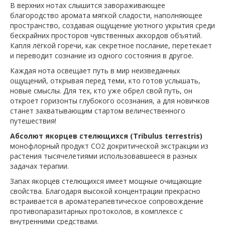
В верхних нотах слышится завораживающее
благородство аромата мягкой сладости, наполняющее
пространство, создавая ощущение уютного укрытия среди
бескрайних просторов чувственных аккордов объятий.
Капля лёгкой горечи, как секретное послание, перетекает
и переводит сознание из одного состояния в другое.
Каждая нота освещает путь в мир неизведанных
ощущений, открывая перед теми, кто готов услышать,
новые смыслы. Для тех, кто уже обрел свой путь, он
откроет горизонты глубокого осознания, а для новичков
станет захватывающим стартом величественного
путешествия!
Абсолют якорцев стелющихся (Tribulus terrestris)
монофлорный продукт СО2 докритической экстракции из
растения тысячелетиями использовавшееся в разных
задачах терапии.
Запах якорцев стелющихся имеет мощные очищающие
свойства. Благодаря высокой концентрации прекрасно
встраивается в ароматерапевтическое сопровождение
противопаразитарных протоколов, в комплексе с
внутренними средствами.