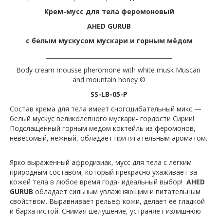
Крем-мусс для тела феромоновый
AHED GURUB
с белым мускусом мускари и горным мёдом
___________________________________________
Body cream mousse pheromone with white musk Muscari
and mountain honey ©
SS-LB-05-P
Состав крема для тела имеет сногсшибательный микс —
белый мускус великолепного мускари- гордости Сирии!
Подслащенный горным медом коктейль из феромонов,
невесомый, нежный, обладает притягательным ароматом.
Ярко выраженный афродизиак, мусс для тела с легким
природным составом, который прекрасно ухаживает за
кожей тела в любое время года- идеальный выбор!
AHED
GURUB
обладает сильным увлажняющим и питательным
свойством. Выравнивает рельеф кожи, делает ее гладкой
и бархатистой. Снимая шелушение, устраняет излишнюю