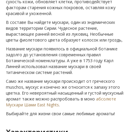
сухость кожи, обновляет клетки, противодействует
факторам старения кожных покровов, оставляя кожу
красивой и ухоженной.
В составе Вы найдете мускари, один из эндемических
видов территории Сирии. Чудесное растение,
вырастающее ранней весной из луковиц. Необычные
цветы фиолетового цвета образуют колосок или гроздь,
Название мускари появилось в официальной ботанике
задолго до установления современных правил
Ботанической номенклатуры. А уже в 1753 году Карл
Линней использовал название мускари в своей
титаническом системе растений.
Само же название мускари происходит от греческого
muschos, мускус и конечно же относится к запаху этого
цветка. Его невероятный насыщенный и густой мускусный
аромат также можно распробовать в моно
абсолюте
Мускари Шами East Nights
.
Выбирайте для жизни свои самые любимые ароматы!
Характеристики