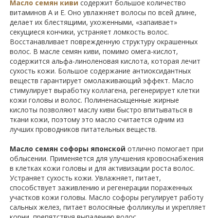
Масло семян киви
содержит большое количество
витаминов А и Е. Оно увлажняет волосы по всей длине,
делает их блестящими, ухоженными, «запаивает»
секущиеся кончики, устраняет ломкость волос.
Восстанавливает поврежденную структуру окрашенных
волос. В
масле семян киви, помимо омега-кислот,
содержится альфа-линоленовая кислота, которая лечит
сухость кожи. Большое содержание антиоксидантных
веществ гарантирует омолаживающий эффект. Масло
стимулирует выработку коллагена, регенерирует клетки
кожи головы и волос. Полиненасыщенные жирные
кислоты позволяют маслу киви быстро впитываться в
ткани кожи, поэтому это масло считается одним из
лучших проводников питательных веществ.
Масло семян софоры японской
отлично помогает при
облысении. Применяется для улучшения кровоснабжения
в клетках кожи головы и для активизации роста волос.
Устраняет сухость кожи. Увлажняет, питает,
способствует заживлению и регенерации пораженных
участков кожи головы. Масло софоры регулирует работу
сальных желез, питает волосяные фолликулы и укрепляет
корни, препятствуя выпадению волос.