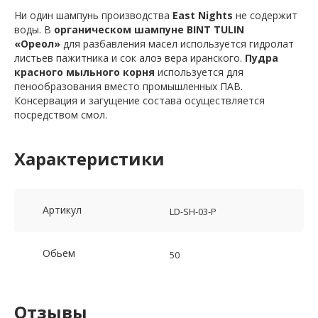
Ни один шампунь производства
East Nights
не содержит
воды. В
органическом шампуне ВINT TULIN
«Ореол»
для разбавления масел
используется гидролат
листьев пажитника и сок алоэ вера иранского.
Пудра
красного мыльного корня
используется для
пенообразования вместо промышленных ПАВ.
Консервация и загущение состава осуществляется
посредством смол.
Характеристики
Артикул
LD-SH-03-P
Обьем
50
Отзывы