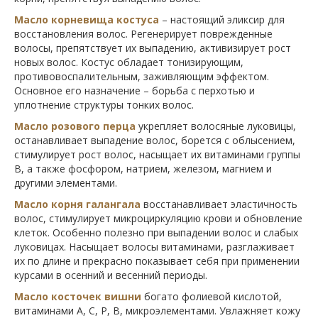
Масло корневища костуса
– настоящий эликсир для
восстановления волос. Регенерирует поврежденные
волосы, препятствует их выпадению, активизирует рост
новых волос. Костус обладает тонизирующим,
противовоспалительным, заживляющим эффектом.
Основное его назначение – борьба с перхотью и
уплотнение структуры тонких волос.
Масло розового перца
укрепляет волосяные луковицы,
останавливает выпадение волос, борется с облысением,
стимулирует рост волос, насыщает их витаминами группы
B, а также фосфором, натрием, железом, магнием и
другими элементами.
Масло корня галангала
восстанавливает эластичность
волос, стимулирует микроциркуляцию крови и обновление
клеток. Особенно полезно при выпадении волос и слабых
луковицах. Насыщает волосы витаминами, разглаживает
их по длине и прекрасно показывает себя при применении
курсами в осенний и весенний периоды.
Масло косточек вишни
богато фолиевой кислотой,
витаминами А, С, Р, В, микроэлементами. Увлажняет кожу