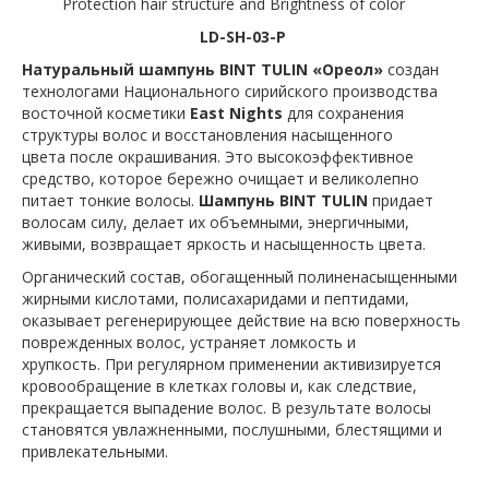
Protection hair structure and Brightness of color
LD-SH-03-P
Натуральный шампунь BINT TULIN
«Ореол»
создан
технологами Национального сирийского производства
восточной косметики
East Nights
для сохранения
структуры волос и восстановления насыщенного
цвета после окрашивания. Это высокоэффективное
средство, которое бережно очищает и великолепно
питает тонкие волосы.
Шампунь BINT TULIN
придает
волосам силу, делает их объемными, энергичными,
живыми, возвращает яркость и насыщенность цвета.
Органический состав,
обогащенный полиненасыщенными
жирными кислотами, полисахаридами и пептидами,
оказывает регенерирующее действие на всю поверхность
поврежденных волос, устраняет ломкость и
хрупкость. При регулярном применении активизируется
кровообращение в клетках головы и, как следствие,
прекращается выпадение волос. В р
езультате волосы
становятся увлажненными, послушными, блестящими и
привлекательными.