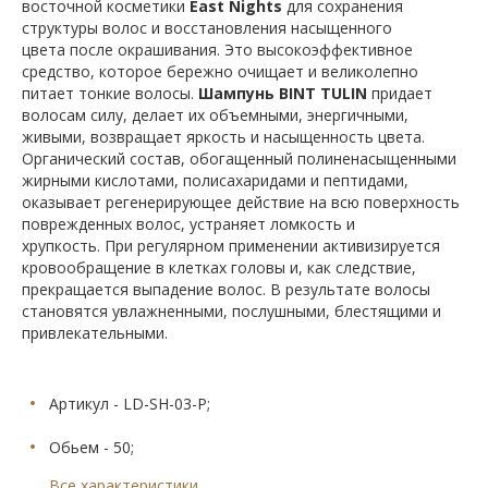
восточной косметики
East Nights
для сохранения
структуры волос и восстановления насыщенного
цвета после окрашивания. Это высокоэффективное
средство, которое бережно очищает и великолепно
питает тонкие волосы.
Шампунь BINT TULIN
придает
волосам силу, делает их объемными, энергичными,
живыми, возвращает яркость и насыщенность цвета.
Органический состав, обогащенный полиненасыщенными
жирными кислотами, полисахаридами и пептидами,
оказывает регенерирующее действие на всю поверхность
поврежденных волос, устраняет ломкость и
хрупкость. При регулярном применении активизируется
кровообращение в клетках головы и, как следствие,
прекращается выпадение волос. В результате волосы
становятся увлажненными, послушными, блестящими и
привлекательными.
Артикул - LD-SH-03-P;
Обьем - 50;
Все характеристики