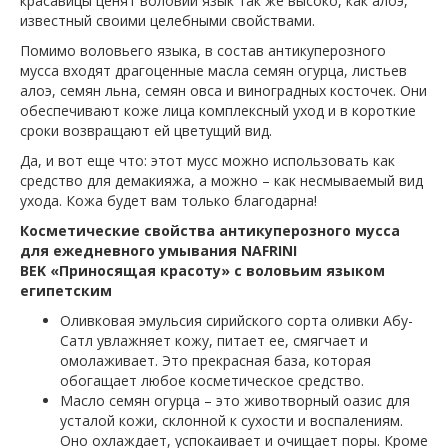
красавицы ценят воловий язык так же высоко, как алоэ,
известный своими целебными свойствами.
Помимо воловьего языка, в состав антикуперозного
мусса входят драгоценные масла семян огурца, листьев
алоэ, семян льна, семян овса и виноградных косточек. Они
обеспечивают коже лица комплексный уход и в короткие
сроки возвращают ей цветущий вид.
Да, и вот еще что: этот мусс можно использовать как
средство для демакияжа, а можно – как несмываемый вид
ухода. Кожа будет вам только благодарна!
Косметические свойства антикуперозного мусса
для ежедневного умывания NAFRINI
BEK «Приносящая красоту» с воловьим языком
египетским
Оливковая эмульсия сирийского сорта оливки Абу-
Сатл увлажняет кожу, питает ее, смягчает и
омолаживает. Это прекрасная база, которая
обогащает любое косметическое средство.
Масло семян огурца – это животворный оазис для
усталой кожи, склонной к сухости и воспалениям.
Оно охлаждает, успокаивает и очищает поры. Кроме