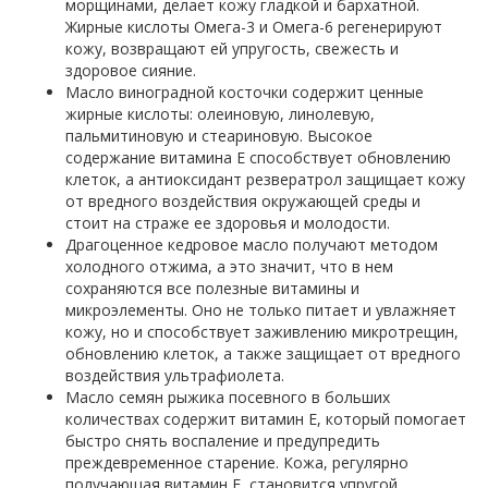
морщинами, делает кожу гладкой и бархатной.
Жирные кислоты Омега-3 и Омега-6 регенерируют
кожу, возвращают ей упругость, свежесть и
здоровое сияние.
Масло виноградной косточки содержит ценные
жирные кислоты: олеиновую, линолевую,
пальмитиновую и стеариновую. Высокое
содержание витамина E способствует обновлению
клеток, а антиоксидант резвератрол защищает кожу
от вредного воздействия окружающей среды и
стоит на страже ее здоровья и молодости.
Драгоценное кедровое масло получают методом
холодного отжима, а это значит, что в нем
сохраняются все полезные витамины и
микроэлементы. Оно не только питает и увлажняет
кожу, но и способствует заживлению микротрещин,
обновлению клеток, а также защищает от вредного
воздействия ультрафиолета.
Масло семян рыжика посевного в больших
количествах содержит витамин E, который помогает
быстро снять воспаление и предупредить
преждевременное старение. Кожа, регулярно
получающая витамин Е, становится упругой,