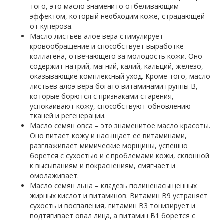
того, это масло знаменито отбеливающим
эффектом, который необходим коже, страдающей
от купероза.
Масло листьев алое вера стимулирует
кровообращение и способствует выработке
коллагена, отвечающего за молодость кожи. Оно
содержит натрий, магний, калий, кальций, железо,
оказывающие комплексный уход. Кроме того, масло
листьев алоэ вера богато витаминами группы B,
которые борются с признаками старения,
успокаивают кожу, способствуют обновлению
тканей и регенерации.
Масло семян овса – это знаменитое масло красоты.
Оно питает кожу и насыщает ее витаминами,
разглаживает мимические морщины, успешно
борется с сухостью и с проблемами кожи, склонной
к высыпаниям и покраснениям, смягчает и
омолаживает.
Масло семян льна – кладезь полиненасыщенных
жирных кислот и витаминов. Витамин B9 устраняет
сухость и воспаления, витамин B3 тонизирует и
подтягивает овал лица, а витамин B1 борется с