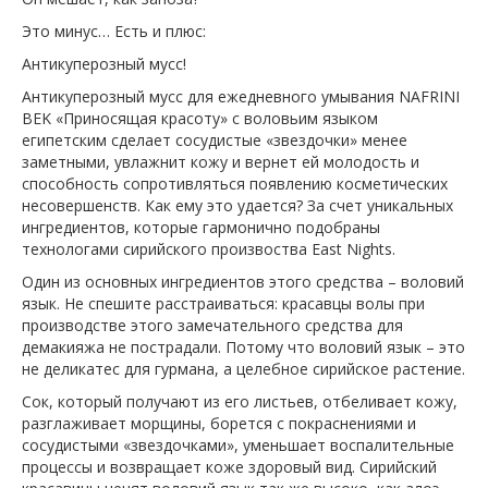
Это минус… Есть и плюс:
Антикуперозный мусс!
Антикуперозный мусс для ежедневного умывания NAFRINI
BEK «Приносящая красоту» с воловьим языком
египетским сделает сосудистые «звездочки» менее
заметными, увлажнит кожу и вернет ей молодость и
способность сопротивляться появлению косметических
несовершенств. Как ему это удается? За счет уникальных
ингредиентов, которые гармонично подобраны
технологами сирийского произвоства East Nights.
Один из основных ингредиентов этого средства – воловий
язык. Не спешите расстраиваться: красавцы волы при
производстве этого замечательного средства для
демакияжа не пострадали. Потому что воловий язык – это
не деликатес для гурмана, а целебное сирийское растение.
Сок, который получают из его листьев, отбеливает кожу,
разглаживает морщины, борется с покраснениями и
сосудистыми «звездочками», уменьшает воспалительные
процессы и возвращает коже здоровый вид. Сирийский