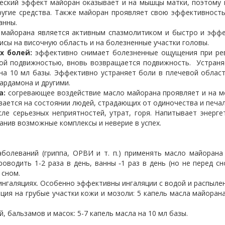
ский эффект майоран оказывает и на мышцы матки, поэтому 
ругие средства. Также майоран проявляет свою эффективность
анны.
 майорана является активным спазмолитиком и быстро и эффек
исы на височную область и на болезненные участки головы.
х болей:
эффективно снимает болезненные ощущения при рев
ой подвижностью, вновь возвращается подвижность. Устраняе
 на 10 мл базы. Эффективно устраняет боли в плечевой облас
ардамона и другими.
а:
согревающее воздействие масло майорана проявляет и на м
ается на состоянии людей, страдающих от одиночества и печал
ле серьезных неприятностей, утрат, горя. Напитывает энерге
анив возможные комплексы и неверие в успех.
олеваний (гриппа, ОРВИ и т. п.) применять масло майорана 
оводить 1-2 раза в день, ванны ֊1 раз в день (но не перед сно
 сном.
нгаляциях. Особенно эффективны ингаляции с водой и распылени
ция на грубые участки кожи и мозоли: 5 капель масла майоран
 бальзамов и масок: 5-7 капель масла на 10 мл базы.