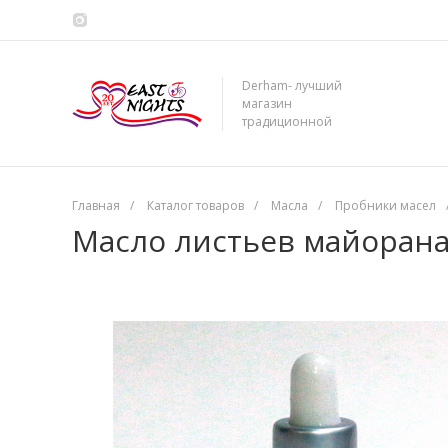
Derham- лучший
магазин
традиционной
сирийской косметики
Главная
/
Каталог товаров
/
Масла
/
Пробники масел
Масло листьев майорана 