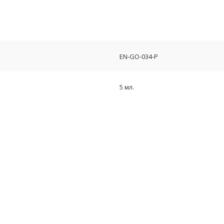
EN-GO-034-Р
5 мл.