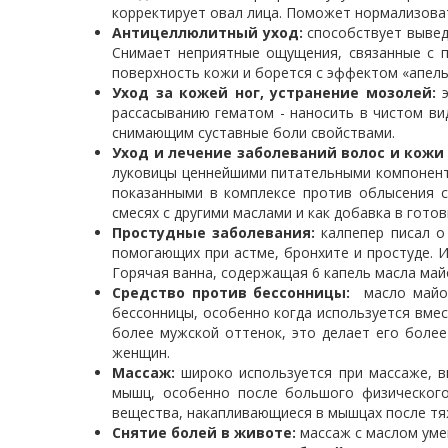
корректирует овал лица. Поможет нормализова
Антицеллюлитный уход:
способствует вывед
Снимает неприятные ощущения, связанные с п
поверхность кожи и борется с эффектом «апель
Уход за кожей ног, устранение мозолей:
рассасыванию гематом - наносить в чистом ви
снимающим суставные боли свойствами.
Уход и лечение заболеваний волос и кожи
луковицы ценнейшими питательными компонент
показанными в комплексе против облысения с
смесях с другими маслами и как добавка в гото
Простудные заболевания:
калпепер писал о 
помогающих при астме, бронхите и простуде. И
Горячая ванна, содержащая 6 капель масла май
Средство против бессонницы:
масло майора
бессонницы, особенно когда используется вмес
более мужской оттенок, это делает его боле
женщин.
Массаж:
широко используется при массаже, в
мышц, особенно после большого физического
вещества, накапливающиеся в мышцах после тяж
Снятие болей в животе:
массаж с маслом уме