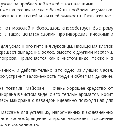
уходе за проблемной кожей с воспалениями.
 же нанесении масла с базой на проблемные участки.
оксинов и тканей и лишней жидкости. Разглаживает
ет от мозолей и бородавок, способствует быстрому
е, а также ценится своими противоревматическими и
для усиленного питания луковицы, насыщения клеток
ащает выпадение волос, вместе с другими маслами,
окрова. Применяется как в чистом виде, также и в
анию», и действительно, это одно из лучших масел,
ро устранит заложенность груди и облегчит дыхание.
на позитив. Майоран — очень хорошее средство от
айорана в чистом виде, с его теплым ароматом носит
месь майорана с лавандой идеально подходящая для
 массаже для уставших, напряженных и болезненных
стное кровообращение и кровь вымывает токсичные
оль и скованность.