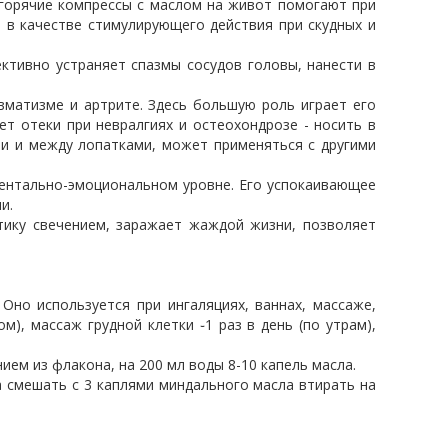
горячие компрессы с маслом на живот помогают при
 в качестве стимулирующего действия при скудных и
тивно устраняет спазмы сосудов головы, нанести в
матизме и артрите. Здесь большую роль играет его
т отеки при невралгиях и остеохондрозе - носить в
ти и между лопатками, может применяться с другими
ентально-эмоциональном уровне. Его успокаивающее
и.
тику свечением, заражает жаждой жизни, позволяет
Оно используется при ингаляциях, ваннах, массаже,
м), массаж грудной клетки ֊1 раз в день (по утрам),
ем из флакона, на 200 мл воды 8-10 капель масла.
а смешать с 3 каплями миндального масла втирать на