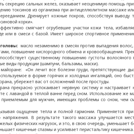
ть секрецию сальных желез, оказывает неоценимую помощь при 
ению токсинов из организма при антицеллюлитном массаже или
ерееданием. Дренирует кожные покров, способствуя выводу т
синовой корки».
эффективно смягчает огрубевшие участки кожи тела, избавля
де или в смеси с базой. Имеет широкое спортивное применени
 головы:
масло незаменимо в смесях против выпадения волос, 
ами, повышение кислородного обмена и кровообращения. Прекр
пособствует существенному повышению густоты волосяного п
вые виды продукции (шампуни, бальзамы, маски).
майоране: «Он лечит все болезни груди, препятствующие дых
спользуемое в форме горячих и холодных ингаляций, оно быст
орана, убережет вас от осложнений после простуды.
на прекрасно успокаивает нервную систему и настраивает 
те с лавандой в теплой ванне перед сном. Использование же м
е приемлемым для мужчин, имеющих проблемы со сном, чем с
ызывая ощущение тепла и полной гармонии. Применяется при
 напряжения. В результате такого массажа улучшается ме
елых физических нагрузок, и это, в свою очередь, уменьшает б
ньшает кишечные спазмы и усиливает перистальтику кишечника.