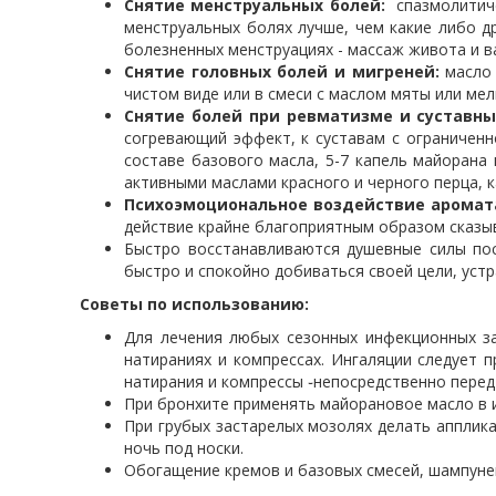
Снятие менструальных болей:
спазмолитиче
менструальных болях лучше, чем какие либо д
болезненных менструациях - массаж живота и в
Снятие головных болей и мигреней:
масло
чистом виде или в смеси с маслом мяты или мел
Снятие болей при ревматизме и суставны
согревающий эффект, к суставам с ограниченн
составе базового масла, 5-7 капель майорана
активными маслами красного и черного перца, к
Психоэмоциональное воздействие аромат
действие крайне благоприятным образом сказыв
Быстро восстанавливаются душевные силы пос
быстро и спокойно добиваться своей цели, устр
Советы по использованию:
Для лечения любых сезонных инфекционных заб
натираниях и компрессах. Ингаляции следует пр
натирания и компрессы ֊непосредственно перед
При бронхите применять майорановое масло в и
При грубых застарелых мозолях делать апплика
ночь под носки.
Обогащение кремов и базовых смесей, шампуней,