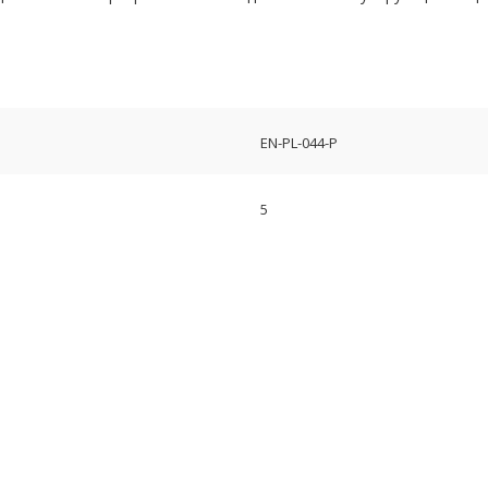
EN-PL-044-P
5