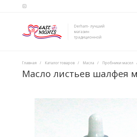
Derham- лучший
магазин
традиционной
сирийской косметики
Главная
/
Каталог товаров
/
Масла
/
Пробники масел
Масло листьев шалфея му