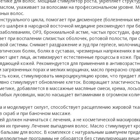
етике для волос. Мощный стимулятор роста, укрепляет структур
слом, ухаживает за волосами на профессиональном уровне. Ма
рных волос.
нструального цикла, помогает при дисменорее (болезненных м
ого шалфея в народной восточной медицине рекомендуют при бе
заболеваниях, ОРЗ, бронхиальной астме, частых простудах, фар
ет при воспалении слизистых оболочек, ротовой полости, при 
вой системы. Снимает раздражение и зуд при герпесе, молочни
атических болях, болях в суставах, чрезмерных напряжениях в 
ют цвет лица, активизируют естественные процессы в коже. Пр
увядающей кожей. Рекомендуется для применения в антивозрастн
и загрязненных порах и мелких морщинах, масло прекрасно спра
ть кожи, стимулировать микроциркуляцию крови, что придает л
тивно стимулирует обновление клеток. Возвращает эластичност
метике, добавляется в массажные масляные смеси, крема, лосьо
лабых луковицах, масло насыщает витаминами в огромном колич
а и моделирует силуэт, способствует расщеплению жировой тк
в скраб и при баночном массаже.
ей должен начинаться с лечения, а не косметической маскировк
яя их причину. Лечение выпадения волос. Масло стимулирует к
и бальзам для волос. В комплексе с натуральным шампунем прид
целлюлитные программы не обходятся без стимулирующих веще