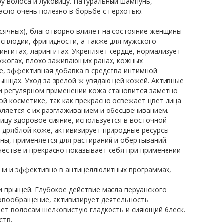
у волоса и луковицу. Натуральный шампунь,
сло очень полезно в борьбе с перхотью.
есячных), благотворно влияет на состояние женщины
сплодии, фригидности, а также для мужского
ингитах, ларингитах. Укрепляет сердце, нормализует
ожогах, плохо заживающих ранах, кожных
це, эффективная добавка в средства интимной
мышцах. Уход за зрелой ж увядающей кожей. Активные
и регулярном применении кожа становится заметно
ой косметике, так как прекрасно освежает цвет лица
вляется с их разглаживанием и обесцвечиванием.
ицу здоровое сияние, используется в восточной
ь дряблой коже, активизирует природные ресурсы
ны, применяется для растираний и обертываний.
естве и прекрасно показывает себя при применении
ани и эффективно в антицеллюлитных программах,
и прыщей. Глубокое действие масла перуанского
ровообращение, активизирует деятельность
ает волосам шелковистую гладкость и сияющий блеск.
ств.