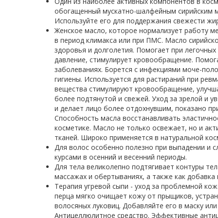
Один из наиболее активных компонентов в косм
обогащенный мускатно-шалфейным сирийским ма
Используйте его для поддержания свежести жи
Женское масло, которое нормализует работу ме
в период климакса или при ПМС. Масло сирийск
здоровья и долголетия. Помогает при легочных 
давление, стимулирует кровообращение. Помога
заболеваниях. Борется с инфекциями моче-поло
гигиены. Используется для растираний при ревм
вещества стимулируют кровообращение, улучша
более подтянутой и свежей. Уход за зрелой и 
и делает лицо более отдохнувшим, показано пр
Способность масла восстанавливать эластичнос
косметике. Масло не только освежает, но и ак
тканей. Широко применяется в натуральной кос
Для волос особенно полезно при выпадении и с
курсами в осенний и весенний периоды.
Для тела великолепно подтягивает контуры тел
массажах и обертываниях, а также как добавка 
Терапия угревой сыпи - уход за проблемной кож
перца мягко очищает кожу от прыщиков, устран
волосяных луковиц. Добавляйте его в маску ил
Антицеллюлитное средство. Эффективные анти