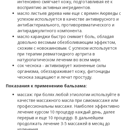
интенсивно смягчает кожу, подготавливая её к
восприятию активных ингредиентов.
масло листьев дерева ним еще с времен Аюрведы с
успехом используется в качестве антивирусного и
антибактериального, противоревматического и
антирадикулитного компонента.
масло каранджи быстро снимает боль, обладая
довольно весомым обезболивающим эффектом,
схожим с новокаиновым. С успехом используется
при терапии ревматоидного артрита в
натуропатическом лечении во всем мире.
сок чеснока - активизирует жизненные силы
организма, обеззараживает кожу, фитонциды
чеснока защищают и лечат простуду.
Показания к применению бальзама:
массаж: при болях любой этиологии используйте в
качестве массажного масла при самомассаже или
профессиональны массаже. Наиболее эффективно
лечение курсом 10 процедур каждый день, далее
перерыв и еще 10 процедур. В дальнейшем
продолжать лечение 3-5 массажей в месяц до
излечения.