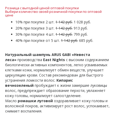
Розница с выгодной ценой оптовой покупки
Выбери количество своей розничной покупки по оптовой
цене
10% при покупке 2 шт.
1 142 руб.
1 028 руб.
20% при покупке 3 шт.
1 142 руб.
913 руб.
30% при покупке 4 шт.
1 142 руб.
799 руб.
40% при покупке от 5 шт.
1 142 руб.
685 руб.
Натуральный шампунь ARUS GABI «Невеста
леса»
производства
East Nights
с высоким содержанием
биологически активных компонентов, легко усваиваемых
клетками кожи, нормализует обмен веществ, улучшает
циркуляцию крови. Состав рекомендован для быстрого
устранения ломкости волос.
Кипарис
вечнозеленый
пробуждает к жизни замершие луковицы
волос, предупреждает образование перхоти, увлажняет
кожу головы, нормализует салоотделение.
Масло
ромашки луговой
оздоравливает кожу головы и
волосяной покров, активизирует рост волос, успокаивает,
снимает воспаления.