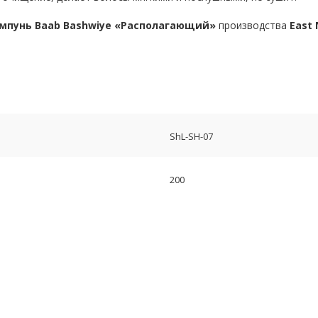
пунь Baab Bashwiye «Располагающий»
производства
East
ShL-SH-07
200