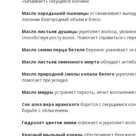
«запаивает» секущиеся кончики.
Масло зародышей пшеницы
останавливает выпаде
локонам благородный объем и блеск.
Масло листьев душицы
укрепляет волосы, увлажн
способствуя росту волос. Помогает справиться с пер
Масло семян перца бетеля
бережно ухаживает за в
Масло листьев лимонного мирта
обладает антиба
Масло природной смолы копала белого
укрепляет
помогает при укладке.
Масло мирры
устраняет перхоть, лечит воспаления 
Сок алоэ вера иранского
борется с секущимися конч
борьбе с облысением.
Гидролат цветов амми
освежает и укрепляет волос
Красный мыльный корень
обеспечивает бережное 