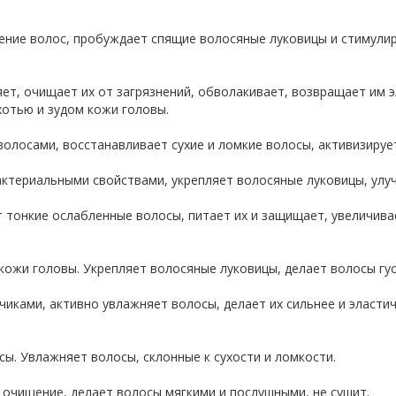
ние волос, пробуждает спящие волосяные луковицы и стимулиру
яет, очищает их от загрязнений, обволакивает, возвращает им 
хотью и зудом кожи головы.
олосами, восстанавливает сухие и ломкие волосы, активизирует
ктериальными свойствами, укрепляет волосяные луковицы, улуч
 тонкие ослабленные волосы, питает их и защищает, увеличива
кожи головы. Укрепляет волосяные луковицы, делает волосы гу
иками, активно увлажняет волосы, делает их сильнее и эластич
ы. Увлажняет волосы, склонные к сухости и ломкости.
очищение, делает волосы мягкими и послушными, не сушит.