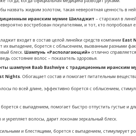
аже тогда, когда официальная медицина разводит руками.
бы назвать жидким золотом, такая невероятная ценность в ней
адиционным иранским мумие Шиладжит
– старожил в лине
 невероятно востребован покупателями, и тот, кто попробовал е
ладжит входит в состав целой линейки средств компании
East 
 их выпадение, борется с облысением, вызванным разными факт
овый блеск.
Шампунь «Располагающий»
отлично справляется
ведь состояние волос – показатель здоровья.
нты шампуня
Baab Bashwiye
с традиционным иранским м
st Nights
. Обогащает состав и помогает питательным вещества
лосы по всей длине, эффективно борется с облысением, стимули
борется с выпадением, помогает быстро отпустить густые и дл
и укрепляет волосы, дарит локонам зеркальный блеск.
сильными и блестящими, борется с выпадением, стимулирует ро