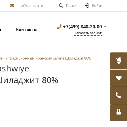
info@derham.ru
Поиск
Войти
+7(499) 840-20-00
г
Контакты
Заказать звонок
щий» с традиционным иранским мумие Шиладжит 80%
ashwiye
Шиладжит 80%