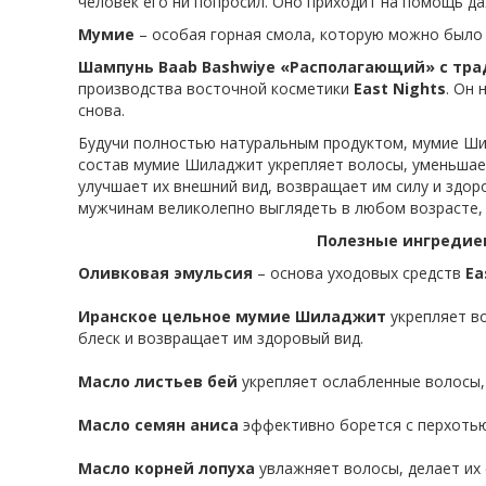
человек его ни попросил. Оно приходит на помощь д
Мумие
– особая горная смола, которую можно было 
Шампунь Baab Bashwiye «Располагающий»
с тр
производства восточной косметики
East Nights
. Он
снова.
Будучи полностью натуральным продуктом, мумие Ши
состав мумие Шиладжит укрепляет волосы, уменьшает
улучшает их внешний вид, возвращает им силу и здор
мужчинам великолепно выглядеть в любом возрасте, 
Полезные ингреди
е
Оливковая эмульсия
– основа уходовых средств
Ea
Иранское цельное мумие Шиладжит
укрепляет во
блеск и возвращает им здоровый вид.
Масло листьев бей
укрепляет ослабленные волосы, 
Масло семян аниса
эффективно борется с перхотью 
Масло корней лопуха
увлажняет волосы, делает их 