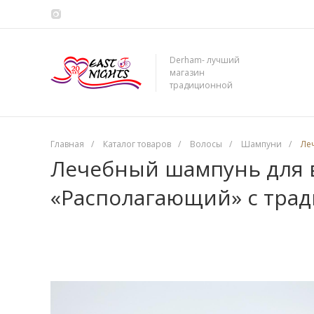
Derham- лучший
магазин
традиционной
сирийской косметики
Главная
/
Каталог товаров
/
Волосы
/
Шампуни
/
Ле
Лечебный шампунь для в
«Располагающий» с тра