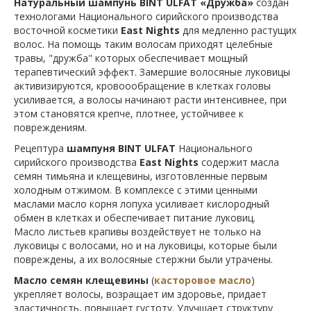
Натуральный шампунь
BINT ULFAT
«Дружба»
создан
технологами Национального сирийского производства
восточной косметики
East Nights
для медленно растущих
волос. На помощь таким волосам приходят целебные
травы, "дружба" которых обеспечивает мощный
терапевтический эффект. Замершие волосяные луковицы
активизируются, кровоообращение в клетках головы
усиливается, а волосы начинают расти интенсивнее, при
этом становятся крепче, плотнее, устойчивее к
повреждениям.
Рецептура
шампуня
BINT ULFAT
Национального
сирийского производства
East Nights
содержит масла
семян тимьяна и клещевины, изготовленные первым
холодным отжимом. В комплексе с этими ценными
маслами масло корня лопуха усиливает кислородный
обмен в клетках и обеспечивает питание луковиц.
Масло листьев крапивы воздействует не только на
луковицы с волосами, но и на луковицы, которые были
повреждены, а их волосяные стержни были утрачены.
Масло семян клещевины
(
касторовое масло
)
укрепляет волосы, возращает им здоровье, придает
эластичность, повышает густоту. Улучшает структуру