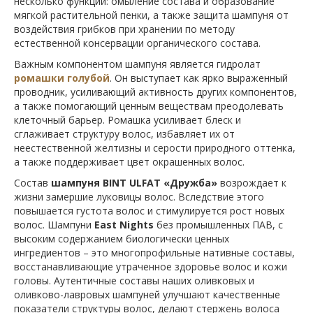
несколько функций: омыление состава и образование
мягкой растительной пенки, а также защита шампуня от
воздействия грибков при хранении по методу
естественной консервации органического состава.
Важным компонентом шампуня является гидролат
ромашки голубой
. Он выступает как ярко выраженный
проводник, усиливающий активность других компонентов,
а также помогающий ценным веществам преодолевать
клеточный барьер. Ромашка усиливает блеск и
сглаживает структуру волос, избавляет их от
неестественной желтизны и серости природного оттенка,
а также поддерживает цвет окрашенных волос.
Состав
шампуня BINT ULFAT
«Дружба»
возрождает к
жизни замершие луковицы волос. Вследствие этого
повышается густота волос и стимулируется рост новых
волос. Шампуни
East
Nights
без промышленных ПАВ, с
высоким содержанием биологически ценных
ингредиентов – это многопрофильные нативные составы,
восстанавливающие утраченное здоровье волос и кожи
головы. Аутентичные составы наших оливковых и
оливково-лавровых шампуней улучшают качественные
показатели структуры волос, делают стержень волоса