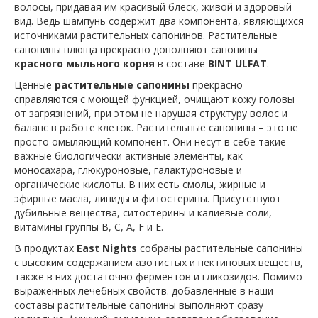
волосы, придавая им красивый блеск, живой и здоровый
вид. Ведь шампунь содержит два компонента, являющихся
источниками растительных сапонинов. Растительные
сапонины плюща прекрасно дополняют сапонины
красного мыльного корня
в составе
BINT ULFAT
.
Ценные
растительные сапонины
прекрасно
справляются с моющей функцией, очищают кожу головы
от загрязнений, при этом не нарушая структуру волос и
баланс в работе клеток. Растительные сапонины – это не
просто омыляющий компонент. Они несут в себе такие
важные биологически активные элементы, как
моносахара, глюкуроновые, галактуроновые и
органические кислоты. В них есть смолы, жирные и
эфирные масла, липиды и фитостерины. Присутствуют
дубильные вещества, ситостерины и калиевые соли,
витамины группы В, С, А, F и Е.
В продуктах
East Nights
собраны растительные сапонины
с высоким содержанием азотистых и пектиновых веществ,
также в них достаточно ферментов и гликозидов. Помимо
выраженных лечебных свойств. добавленные в наши
составы растительные сапонины выполняют сразу