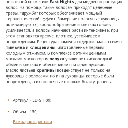
восточной косметики
East Nights
для медленно растущих
волос. На помощь таким волосам приходят целебные
травы, "дружба" которых обеспечивает мощный
терапевтический эффект. Замершие волосяные луковицы
активизируются, кровоообращение в клетках головы
усиливается, а волосы начинают расти интенсивнее, при
этом становятся крепче, плотнее, устойчивее к
повреждениям. Рецептура шампуня содержит масла семян
тимьяна
и
клещевины
, изготовленные первым
холодным отжимом. В комплексе с этими ценными
маслами масло корня
лопуха
усиливает кислородный
обмен в клетках и обеспечивает питание луковиц.
Масло листьев
крапивы
воздействует не только на
луковицы с волосами, но и на луковицы, которые были
повреждены, а их волосяные стержни были утрачены.
Артикул - LD-SH-09;
Обьем - 150;
Все характеристики