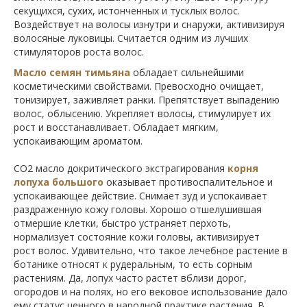
секущихся, сухих, истонченных и тусклых волос.
Воздействует на волосы изнутри и снаружи, активизируя
волосяные луковицы. Считается одним из лучших
стимуляторов роста волос.
Масло семян тимьяна
обладает сильнейшими
косметическими свойствами. Превосходно очищает,
тонизирует, заживляет ранки. Препятствует выпадению
волос, облысению. Укрепляет волосы, стимулирует их
рост и восстанавливает. Обладает мягким,
успокаивающим ароматом.
СО2 масло докритического экстрагирования
ко
рня
лопуха большого
оказывает противоспалительное и
успокаивающее действие. Снимает зуд и успокаивает
раздраженную кожу головы. Хорошо отшелушившая
отмершие клетки, быстро устраняет перхоть,
нормализует состояние кожи головы, активизирует
рост волос. Удивительно, что такое лечебное растение в
ботанике относят к рудеральным, то есть сорным
растениям. Да, лопух часто растет вблизи дорог,
огородов и на полях, но его вековое использование дало
ему статус ценного в народной практике растения. В