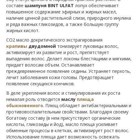
составе
шампуня
BINT ULFAT
лопух обеспечивает
повышенное содержание эфирных и жирных масел,
наличие ценной растительной слизи, природного инулина
и ряда важных гликозидов, а также большую группу
жирных кислот.
СО2 масло докритического экстрагирования
крапивы
двудомной
тонизирует луковицы волос,
активизирует их развитие и рост, препятствует
выпадению волос. Делает локоны блестящими и мягкими,
придает волосам объем. Останавливает
преждевременное появление седины. Устраняет перхоть,
лечит заболевания кожи головы. Предотвращает
появление секущихся кончиков.
В деле укрепления волос и стимулирования их роста
немалая роль отводится
маслу
плюща
обыкновенного
. Плющ обладает антибактериальными и
противовоспалительным свойствами. Благодаря своему
богатому составу (в нем присутствуют органические
кислоты, гликозиды и йод), масло плюща усиливает
обменные процессы в клетках, активизирует рост волос.
Использование плюща дает возможность освежать