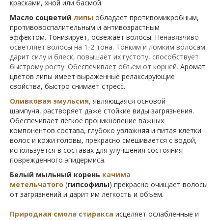
красками, хной или басмой.
Масло соцветий
липы
обладает противомикробным,
противовоспалительным и антивозрастным
эффектом. Тонизирует, освежает волосы.
Ненавязчиво
осветляет волосы на 1-2 тона.
Тонким и ломким волосам
дарит силу и блеск, повышает их густоту, способствует
быстрому росту.
Обеспечивает объем от корней.
Аромат
цветов липы имеет выраженные релаксирующие
свойства, быстро снимает стресс.
Оливковая эмульсия
, являющаяся основой
шампуня, растворяет даже стойкие виды загрязнения.
Обеспечивает легкое проникновение важных
компонентов состава, глубоко увлажняя и питая клетки
волос и кожи головы, прекрасно смешивается с водой,
используется в составах для улучшения состояния
поврежденного эпидермиса.
Белый мыльный корень
качима
метельчатого
(
гипсофилы
) прекрасно очищает волосы
от загрязнений и дарит им легкость и объем.
П
риродная смола стиракса
исцеляет ослабленные и