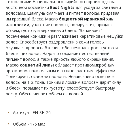
технологами Национального сирийского производства
восточной косметики
East Nights
для ухода за светлыми
волосами. Шампунь смягчает и питает волосы, придавая
им красивый блеск. Масло
бецветной иранской хны
,
или
кассии
, уплотняет волосы, полирует их, придает
объем, густоту и зеркальный блеск. "Запаивает"
посеченные кончики и разглаживает кератиновые чешуйки
волос. Способствует оздоровлению кожи головы.
Улучшает кровоснабжение, обеспечивает рост густых и
блестящих волос. Надолго сохраняет естественный
пигмент волос, а также яркость любого окрашивания.
Масло
соцветий липы
обладает противомикробным,
противовоспалительным и антивозрастным эффектом.
Тонизирует, освежает волосы. Ненавязчиво осветляет
волосы на 1-2 тона. Тонким и ломким волосам дарит силу
и блеск, повышает их густоту, способствует быстрому
росту. Обеспечивает объем от корней.
Артикул - EN-SH-26;
Обьем - 175 мл.;