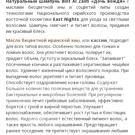
Натуральный шампунь Bint Al Zaim «Дочь вождя»
с
маслами бесцветной хны и соцветий липы
создан
технологами Национального сирийского производства
восточной косметики
East Nights
для ухода за
светлыми
волосами. Шампунь смягчает и питает волосы, придавая
им красивый блеск.
Масло бецветной иранской хны
, или
кассии
,
подходит
для всех типов волос. Особенно полезно для тонких и
ломких волос. Хна уплотняет волосы, полирует их,
придает объем, густоту и зеркальный блеск. "Запаивает"
посеченные кончики и разглаживает кератиновые чешуйки
волос. Удлиняет жизненный цикл волосяного покрова. При
выпадении волос укрепляет и питает луковицы.
Способствует оздоровлению кожи головы. С
одержит
большое количество полезных веществ для устранения
бактериальных и микробных болезней. При регулярном
применении
лечит грибковые заболевания, эффективно
борется с сухой и жирной перхотью. Улучшает
кровоснабжение, обеспечивает рост густых и блестящих
волос. Н
адолго сохраняет
естественный пигмент волос, а
также яркость любого окрашивания. Предотвращает
раннее поседение. Не препятствует окрашиванию любыми