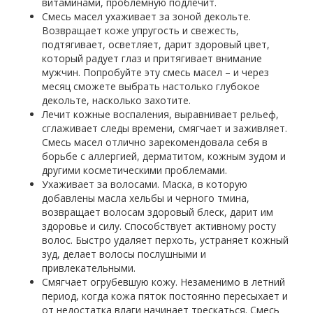
витаминами, проблемную подлечит.
Смесь масел ухаживает за зоной декольте.
Возвращает коже упругость и свежесть,
подтягивает, осветляет, дарит здоровый цвет,
который радует глаз и притягивает внимание
мужчин. Попробуйте эту смесь масел – и через
месяц сможете выбрать настолько глубокое
декольте, насколько захотите.
Лечит кожные воспаления, выравнивает рельеф,
сглаживает следы времени, смягчает и заживляет.
Смесь масел отлично зарекомендовала себя в
борьбе с аллергией, дерматитом, кожным зудом и
другими косметическими проблемами.
Ухаживает за волосами. Маска, в которую
добавлены масла хельбы и черного тмина,
возвращает волосам здоровый блеск, дарит им
здоровье и силу. Способствует активному росту
волос. Быстро удаляет перхоть, устраняет кожный
зуд, делает волосы послушными и
привлекательными.
Cмягчает огрубевшую кожу. Незаменимо в летний
период, когда кожа пяток постоянно пересыхает и
от недостатка влаги начинает трескаться. Смесь