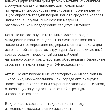
Высокоэффективный крем-флюид с концентрированной
формулой создан специально для тонкой кожи,
потерявшей способность генерировать прочные клетки
и формировать гладкий покров. Работа средства которая
направлена на улучшение кожной матрицы,
разглаживание и поддержание структуры в тонусе.
Богатые по составу, питательные масла авокадо,
макадамии и карите нацелены на смягчение кожного
покрова и формирование поддерживающего каркаса для
истонченной с возрастом структуры. Их жирнокислотный
состав создает правильный липидный слой
на поверхности и, как следствие, обеспечивает барьерные
свойства, а также защиту от УФ-воздействия.
Активные антивозрастные характеристики масел люпина,
шиповника, можжевельника и винограда активизируют
производство коллагена и сохранение эластина — белков,
отвечающих за упругость клеточной структуры
и хорошего тургора.
Водная часть состава — гидролат липы — один
из мощных омолаживающих дистиллятов,