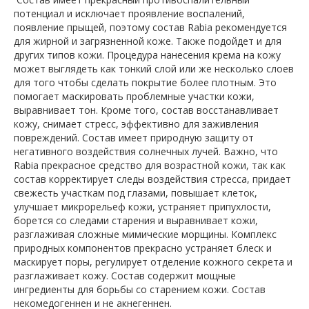
потенциал и исключает проявление воспалений,
появление прыщей, поэтому состав Rabia рекомендуется
для жирной и загрязненной коже. Также подойдет и для
других типов кожи. Процедура нанесения крема на кожу
может выглядеть как тонкий слой или же несколько слоев
для того чтобы сделать покрытие более плотным. Это
помогает маскировать проблемные участки кожи,
выравнивает тон. Кроме того, состав восстанавливает
кожу, снимает стресс, эффективно для заживления
повреждений. Состав имеет природную защиту от
негативного воздействия солнечных лучей. Важно, что
Rabia прекрасное средство для возрастной кожи, так как
состав корректирует следы воздействия стресса, придает
свежесть участкам под глазами, повышает клеток,
улучшает микрорельеф кожи, устраняет припухлости,
борется со следами старения и выравнивает кожи,
разглаживая сложные мимические морщины. Комплекс
природных компонентов прекрасно устраняет блеск и
маскирует поры, регулирует отделение кожного секрета и
разглаживает кожу. Состав содержит мощные
ингредиенты для борьбы со старением кожи. Состав
некомедогеннен и не акнегеннен.