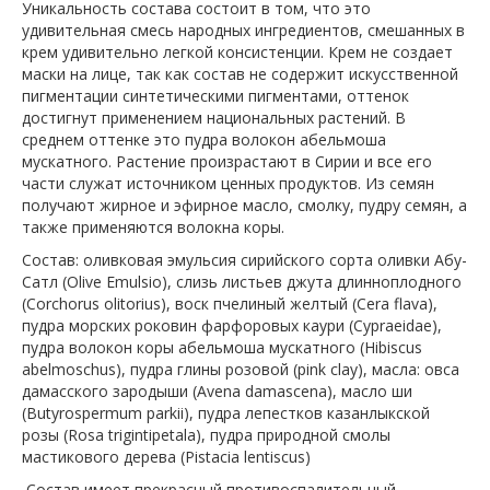
Уникальность состава состоит в том, что это
удивительная смесь народных ингредиентов, смешанных в
крем удивительно легкой консистенции. Крем не создает
маски на лице, так как состав не содержит искусственной
пигментации синтетическими пигментами, оттенок
достигнут применением национальных растений. В
среднем оттенке это пудра волокон абельмоша
мускатного. Растение произрастают в Сирии и все его
части служат источником ценных продуктов. Из семян
получают жирное и эфирное масло, смолку, пудру семян, а
также применяются волокна коры.
Состав: оливковая эмульсия сирийского сорта оливки Абу-
Сатл (Olive Emulsio), слизь листьев джута длинноплодного
(Corchorus olitorius), воск пчелиный желтый (Cera flava),
пудра морских роковин фарфоровых каури (Cypraeidae),
пудра волокон коры абельмоша мускатного (Hibiscus
abelmoschus), пудра глины розовой (pink clay), масла: овса
дамасского зародыши (Avena damascena), масло ши
(Butyrospermum parkii), пудра лепестков казанлыкской
розы (Rosa trigintipetala), пудра природной смолы
мастикового дерева (Pistacia lentiscus)
Состав имеет прекрасный противоспалительный