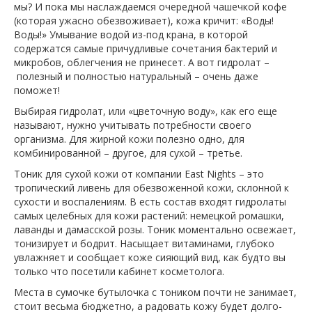
мы? И пока мы наслаждаемся очередной чашечкой кофе
(которая ужасно обезвоживает), кожа кричит: «Воды!
Воды!» Умывание водой из-под крана, в которой
содержатся самые причудливые сочетания бактерий и
микробов, облегчения не принесет. А вот гидролат –
полезный и полностью натуральный – очень даже
поможет!
Выбирая гидролат, или «цветочную воду», как его еще
называют, нужно учитывать потребности своего
организма. Для жирной кожи полезно одно, для
комбинированной – другое, для сухой – третье.
Тоник для сухой кожи от компании East Nights – это
тропический ливень для обезвоженной кожи, склонной к
сухости и воспалениям. В есть состав входят гидролаты
самых целебных для кожи растений: немецкой ромашки,
лаванды и дамасской розы. Тоник моментально освежает,
тонизирует и бодрит. Насыщает витаминами, глубоко
увлажняет и сообщает коже сияющий вид, как будто вы
только что посетили кабинет косметолога.
Места в сумочке бутылочка с тоником почти не занимает,
стоит весьма бюджетно, а радовать кожу будет долго-