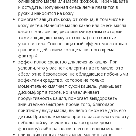
оливкового масла или масла жожоба. Перемешайте
и остудите. Полученная смесь легче плавится в
руках и наносится на кожу.
помогает защитить кожу от солнца, в том числе и
кожу детей. Нанесите масло какао или смесь масла
какао с маслом ши, риса или кунжутным (которые
тоже защищают кожу от солнца) на открытые
участки тела. Солнцезащитный эффект масла какао
сравним с действием солнцезащитного крема
фактор 4.
эффективное средство для лечения кашля. При
условии, что у вас нет аллергии на это масло, это
абсолютно безопасное, не обладающее побочными
эффектами средство, которое не только
моментально смягчает сухой кашель, уменьшает
дискомфорт в горле, но и увеличивает
продуктивность кашля, помогает выздороветь
значительно быстрее. Кроме того, благодаря
приятному вкусу масла, вы легко сможете дать его
детям. При кашле можно просто рассасывать во рту
небольшой кусочек масла какао (размером с
фасолину) либо расплавить его в теплом молоке.
при легких ожогах смазывание маслом какао