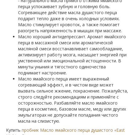
- натурального масла прямого отжима ямайского
перца успокаивает зубную и головную боль.
Согревающее действие масла душистого перца
подарит тепло даже в очень холодных условиях.
Масло стимулирует кровоток, а также помогает
разогреть напряженность в мышцах при массаже.
Масло хороший антидепрессант. Аромат ямайского
перца в массажной смеси или ароматической
масляной смеси восстанавливает самообладание,
активизирует работу мозга, насыщает энергией при
умственной или эмоциональной истощенности. В
минуты уныния и тягостного одиночества
поднимает настроение.
Масло ямайского перца имеет выраженный
согревающий эффект, и в чистом виде может
вызвать сильное жжение, покраснение. Пожалуйста,
строго следуйте рекомендациям и применяйте с
осторожностью. Разбавляйте масло ямайского
перца в косметике, базовом масле, меду или других
эмульгаторах не допускайте попадания чистого
масла на слизистую.
Купить
пробник Масло ямайского перца душистого «East