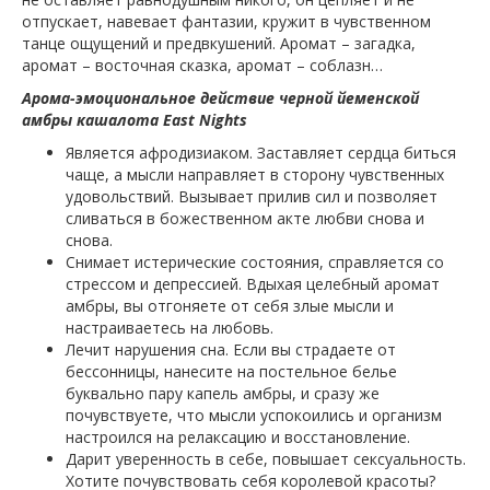
отпускает, навевает фантазии, кружит в чувственном
танце ощущений и предвкушений. Аромат – загадка,
аромат – восточная сказка, аромат – соблазн…
Арома-эмоциональное действие черной йеменской
амбры кашалота East Nights
Является афродизиаком. Заставляет сердца биться
чаще, а мысли направляет в сторону чувственных
удовольствий. Вызывает прилив сил и позволяет
сливаться в божественном акте любви снова и
снова.
Снимает истерические состояния, справляется со
стрессом и депрессией. Вдыхая целебный аромат
амбры, вы отгоняете от себя злые мысли и
настраиваетесь на любовь.
Лечит нарушения сна. Если вы страдаете от
бессонницы, нанесите на постельное белье
буквально пару капель амбры, и сразу же
почувствуете, что мысли успокоились и организм
настроился на релаксацию и восстановление.
Дарит уверенность в себе, повышает сексуальность.
Хотите почувствовать себя королевой красоты?