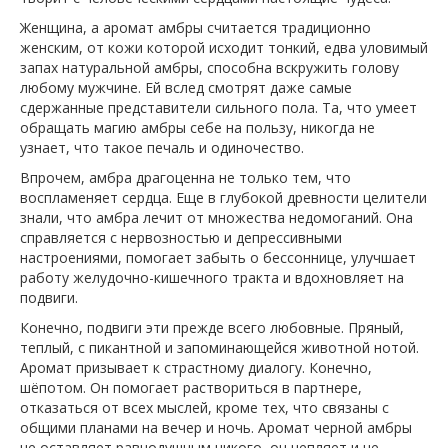
Женщина, а аромат амбры считается традиционно
женским, от кожи которой исходит тонкий, едва уловимый
запах натуральной амбры, способна вскружить голову
любому мужчине. Ей вслед смотрят даже самые
сдержанные представители сильного пола. Та, что умеет
обращать магию амбры себе на пользу, никогда не
узнает, что такое печаль и одиночество.
Впрочем, амбра драгоценна не только тем, что
воспламеняет сердца. Еще в глубокой древности целители
знали, что амбра лечит от множества недомоганий. Она
справляется с нервозностью и депрессивными
настроениями, помогает забыть о бессоннице, улучшает
работу желудочно-кишечного тракта и вдохновляет на
подвиги.
Конечно, подвиги эти прежде всего любовные. Пряный,
теплый, с пикантной и запоминающейся животной нотой.
Аромат призывает к страстному диалогу. Конечно,
шёпотом. Он помогает раствориться в партнере,
отказаться от всех мыслей, кроме тех, что связаны с
общими планами на вечер и ночь. Аромат черной амбры
не оставляет равнодушным никого, он цепляет и не