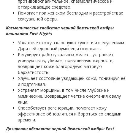
противовоспалительное, спазмолитическое и
отхаркивающее средство.
Помогает при женском бесплодии и расстройствах
сексуальной сферы.
Косметические свойства черной йеменской амбры
кашалота East Nights
Увлажняет кожу, склонную к сухости и шелушениям.
Дарит ей здоровый румянец и освежает.
Регулирует работу сальных желез – устраняет
угревую сыпь, убирает повышенную жирность,
возвращает коже благородную матовую
бархатистость.
Улучшает состояние увядающей кожи, тонизируя ее
и подтягивая.
Устраняет морщины, в том числе глубокие и
мимические. Возвращает четкие очертания овалу
лица.
Способствует регенерации, помогает кожу
эффективнее обновляться и бороться со следами
времени.
Дозировки абсолюта черной йеменской амбры East