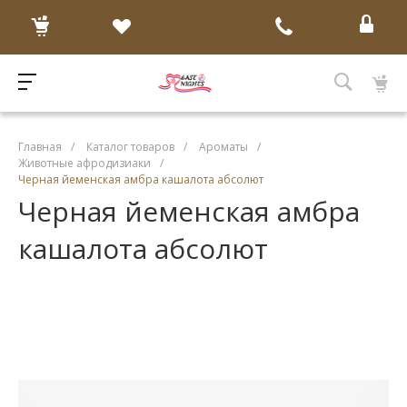
Главная
/
Каталог товаров
/
Ароматы
/
Животные афродизиаки
/
Черная йеменская амбра кашалота абсолют
Черная йеменская амбра
кашалота абсолют