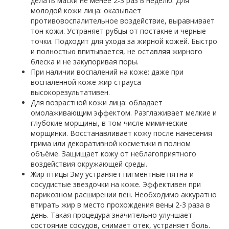
делать маски не менее 2-3 раз в неделю. Для
молодой кожи лица: оказывает
противовоспалительное воздействие, выравнивает
тон кожи. Устраняет рубцы от постакне и черные
точки. Подходит для ухода за жирной кожей. Быстро
и полностью впитывается, не оставляя жирного
блеска и не закупоривая поры.
При наличии воспалений на коже: даже при
воспаленной коже жир страуса
высокорезультативен.
Для возрастной кожи лица: обладает
омолаживающим эффектом. Разглаживает мелкие и
глубокие морщины, в том числе мимические
морщинки. Восстанавливает кожу после нанесения
грима или декоративной косметики в полном
объёме. Защищает кожу от неблагоприятного
воздействия окружающей среды.
Жир птицы Эму устраняет пигментные пятна и
сосудистые звездочки на коже. Эффективен при
варикозном расширении вен. Необходимо аккуратно
втирать жир в место прохождения вены 2-3 раза в
день. Такая процедура значительно улучшает
состояние сосудов, снимает отек, устраняет боль.