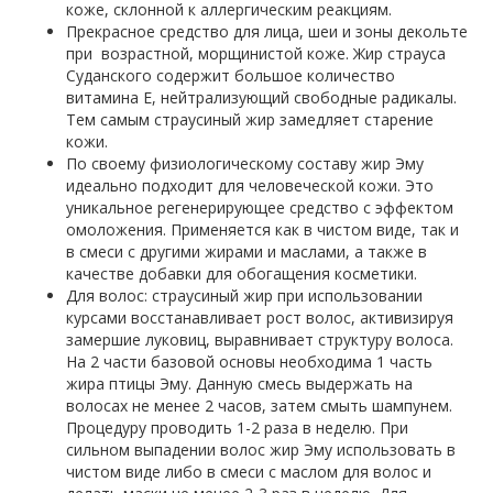
коже, склонной к аллергическим реакциям.
Прекрасное средство для лица, шеи и зоны декольте
при возрастной, морщинистой коже. Жир страуса
Суданского содержит большое количество
витамина Е, нейтрализующий свободные радикалы.
Тем самым страусиный жир замедляет старение
кожи.
По своему физиологическому составу жир Эму
идеально подходит для человеческой кожи. Это
уникальное регенерирующее средство с эффектом
омоложения. Применяется как в чистом виде, так и
в смеси с другими жирами и маслами, а также в
качестве добавки для обогащения косметики.
Для волос: страусиный жир при использовании
курсами восстанавливает рост волос, активизируя
замершие луковиц, выравнивает структуру волоса.
На 2 части базовой основы необходима 1 часть
жира птицы Эму. Данную смесь выдержать на
волосах не менее 2 часов, затем смыть шампунем.
Процедуру проводить 1-2 раза в неделю. При
сильном выпадении волос жир Эму использовать в
чистом виде либо в смеси с маслом для волос и