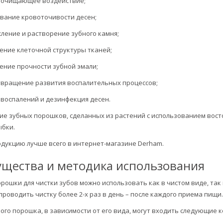
 очищающее воздействие;
вание кровоточивости десен;
ление и растворение зубного камня;
ение клеточной структуры тканей;
ние прочности зубной эмали;
вращение развития воспалительных процессов;
 воспалений и дезинфекция десен.
ие зубных порошков, сделанных из растений с использованием вост
ыбки.
дукцию лучше всего в интернет-магазине Derham.
щества и методика использования
рошки для чистки зубов можно использовать как в чистом виде, так 
проводить чистку более 2-х раз в день – после каждого приема пищи.
ного порошка, в зависимости от его вида, могут входить следующие 