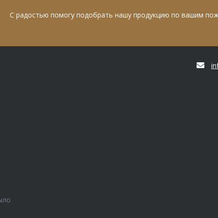
С радостью помогу подобрать нашу продукцию по вашим по
i
ыло