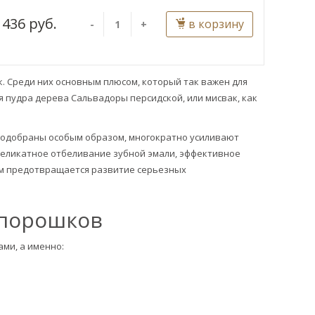
436 руб.
в корзину
-
+
 Среди них основным плюсом, который так важен для
я пудра дерева Сальвадоры персидской, или мисвак, как
 подобраны особым образом, многократно усиливают
деликатное отбеливание зубной эмали, эффективное
им предотвращается развитие серьезных
 порошков
ми, а именно: