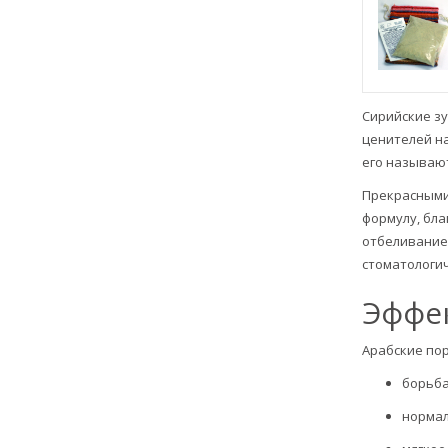
Сирийские з
ценителей на
его называют
Прекрасными
формулу, бл
отбеливание
стоматологи
Эффе
Арабские по
борьба
нормал