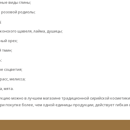
ные виды глины;
 розовой родиолы;
;
 конского щавеля, лайма, душицы;
ный орех;
 тмин;
;
е соцветия;
расс, мелисса;
а, мята.
укцию можно в лучшем магазине традиционной сирийской косметики 
При покупке более, чем одной единицы продукции, действует гибкая 