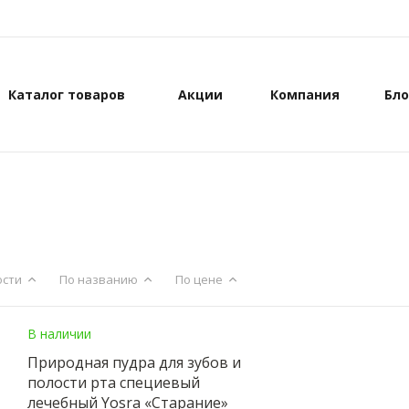
Каталог товаров
Акции
Компания
Бло
ости
По названию
По цене
В наличии
Природная пудра для зубов и
полости рта специевый
лечебный Yosra «Старание»