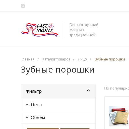
Derham- лучший
магазин
традиционной
сирийской косметики
Главная
/
Каталог товаров
/
Лицо
/
Зубные порошки
Зубные порошки
По популярн
Фильтр
Цена
Обьем