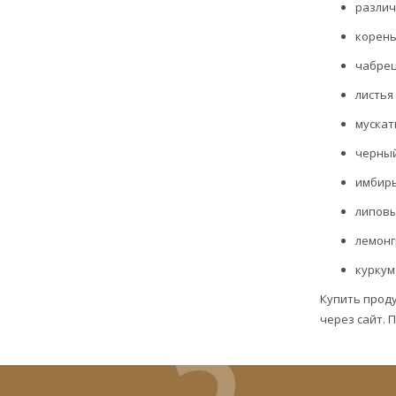
различ
корень
чабрец
листья
мускат
черный
имбирь
липовы
лемонг
куркум
Купить прод
через сайт. 