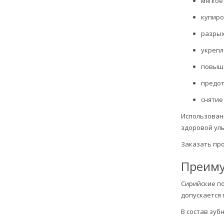
мягкое
купиро
разрых
укрепл
повыше
предот
снятие
Использован
здоровой ул
Заказать про
Преиму
Сирийские по
допускается 
В состав зуб