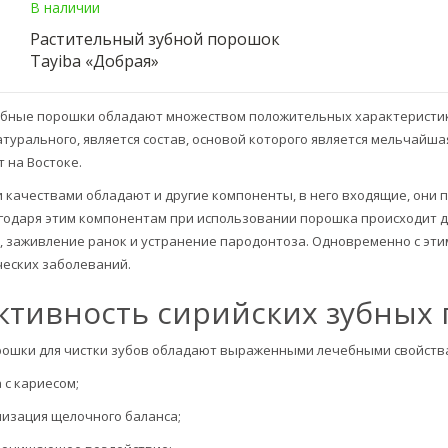
В наличии
Растительный зубной порошок
Tayiba «Добрая»
убные порошки обладают множеством положительных характеристик.
турального, является состав, основой которого является мельчайша
 на Востоке.
 качествами обладают и другие компоненты, в него входящие, они
агодаря этим компонентам при использовании порошка происходит 
, заживление ранок и устранение пародонтоза. Одновременно с эт
ческих заболеваний.
ктивность сирийских зубных
рошки для чистки зубов обладают выраженными лечебными свойства
 с кариесом;
изация щелочного баланса;